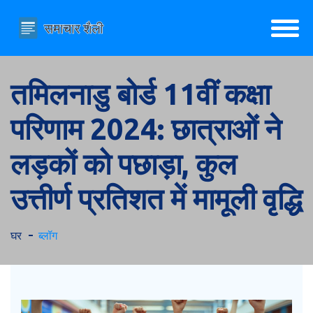
तमिलनाडु बोर्ड 11वीं कक्षा
परिणाम 2024: छात्राओं ने
लड़कों को पछाड़ा, कुल
उत्तीर्ण प्रतिशत में मामूली वृद्धि
घर
ब्लॉग