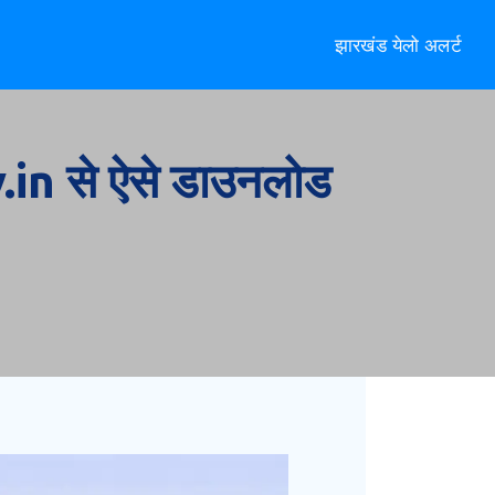
झारखंड येलो अलर्ट
.in से ऐसे डाउनलोड