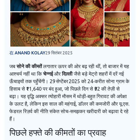
在 ANAND KOLAY
29 सितंबर 2025
जब
सोने की कीमतें
लगातार ऊपर की ओर बढ़ रही थीं, तो बाजार में यह
आश्चर्य नहीं था कि
चेन्नई
और
दिल्ली
जैसे बड़े मेट्रो शहरों में दरें नई
ऊँचाइयों तक पहुँचेंगी। 29 सेप्टेंबर 2025 को 24‑करीत सोना ग्रा‍म के
हिसाब से ₹11,640 पर बंद हुआ, जो पिछले दिन से ₹92 की तेज़ी से
बढ़ा। यह वृद्धि अक्सर त्योहारी मौसम में थोड़ी‑बहुत गिरावट की अपेक्षा
के उलट है, लेकिन इस साल की महंगाई, डॉलर की कमजोरी और यू.एस.
फेडरल रिज़र्व की नीति संकेत सोच‑समझकर खरीदारी को बढ़ावा दे रहे
हैं।
पिछले हफ्ते की कीमतों का प्रवाह