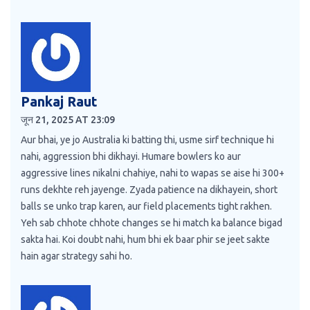
Pankaj Raut
जून 21, 2025 AT 23:09
Aur bhai, ye jo Australia ki batting thi, usme sirf technique hi
nahi, aggression bhi dikhayi. Humare bowlers ko aur
aggressive lines nikalni chahiye, nahi to wapas se aise hi 300+
runs dekhte reh jayenge. Zyada patience na dikhayein, short
balls se unko trap karen, aur field placements tight rakhen.
Yeh sab chhote chhote changes se hi match ka balance bigad
sakta hai. Koi doubt nahi, hum bhi ek baar phir se jeet sakte
hain agar strategy sahi ho.