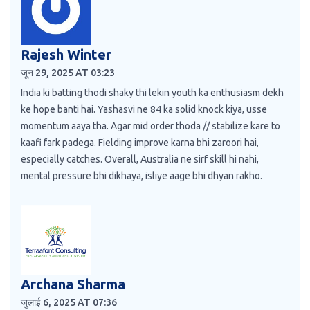
Rajesh Winter
जून 29, 2025 AT 03:23
India ki batting thodi shaky thi lekin youth ka enthusiasm dekh
ke hope banti hai. Yashasvi ne 84 ka solid knock kiya, usse
momentum aaya tha. Agar mid order thoda // stabilize kare to
kaafi fark padega. Fielding improve karna bhi zaroori hai,
especially catches. Overall, Australia ne sirf skill hi nahi,
mental pressure bhi dikhaya, isliye aage bhi dhyan rakho.
Archana Sharma
जुलाई 6, 2025 AT 07:36