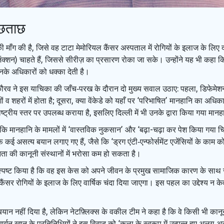
ूछताछ
र्ति की माँग की है, जिसे वह टाटा मेमोरियल कैंसर अस्पताल में रोगियों के इलाज के लि
इंजंक्शन) चाहते हैं, जिससे सीरीज़ का प्रसारण रोका जा सके। उन्होंने यह भी 
नके अधिकारों को धक्का देती है।
ार कौरव ने इस याचिका की जाँच‑परख के दौरान दो मुख्य सवाल उठाए: पहला, डिफेमेश
 शहरों में होता है; दूसरा, क्या वेंकेडे को यहाँ पर ‘परिभाषित’ मानहानि का अधिक
ाष्ट्रीय स्तर पर उपलब्ध कराया है, इसलिए दिल्ली में भी उनके द्वारा किया गया मानह
कि मानहानि के मामलों में ‘वास्तविक नुकसान’ और ‘बढ़ा-चढ़ा कर पेश किया गया चित्रण
 कई असत्य बयान लगाए गए हैं, जैसे कि ‘ड्रग एंटी‑एन्फोर्समेंट एजेंसियों के काम
 जनता की कानूनी संस्थानों में भरोसा कम हो सकता है।
्पष्ट किया है कि वह इस केस को अपने जीवन के प्रमुख सामाजिक कारण के साथ जोड़
ं कैंसर रोगियों के इलाज के लिए वार्षिक चंदा दिया जाएगा। इस पहल का उद्देश्य न
।
यान नहीं दिया है, लेकिन नेटफ़्लिक्स के वकील टीम ने कहा है कि वे किसी भी कानू
र्यन खान के प्रतिनिधियों ने इस विवाद को ‘कला के स्वरूप में उत्पन्न हुए अलग‑अलग 