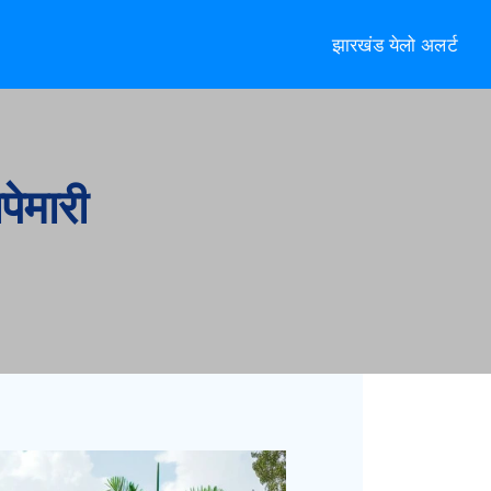
झारखंड येलो अलर्ट
पेमारी