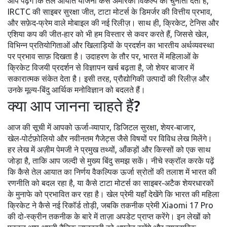
आप पढ़ेंगे कि तेल आयात योजना कैसे अमेरिकी विकल्प को चुनौती देती है,
IRCTC की साइबर सुरक्षा जीत, टाटा मोटर्स के डिमर्जर की वित्तीय प्रभाव,
और सफ़ेद‑फ्रेम वाले मोबाइल की नई रिलीज़। साथ ही, क्रिकेट, टेनिस और
एशिया कप की जीत‑हार को भी हम विस्तार से कवर करते हैं, जिससे
खेल
,
विभिन्न प्रतियोगिताओं और खिलाड़ियों के प्रदर्शन
का भारतीय अर्थव्यवस्था
पर प्रभाव साफ़ दिखता है। उदाहरण के तौर पर, भारत में महिलाओं के
क्रिकेट विजयी प्रदर्शन से विज्ञापन खर्च बढ़ता है, जो शेयर बाजार में
सकारात्मक संकेत देता है। इसी तरह, प्रौद्योगिकी उत्पादों की रिलीज़ और
उनके मूल्य‑बिंदु आर्थिक मनोविज्ञान को बदलते हैं।
क्या आप जानना चाहते हैं?
आज की सूची में आपको ऊर्जा‑व्यापार, डिजिटल सुरक्षा, शेयर‑बाजार,
खेल‑पोर्टफ़ोलियो और नवीनतम गैजेट्स जैसे विषयों पर विविध लेख मिलेंगे।
हर लेख में अज़ीम पेमजी ने प्रमुख तथ्यों, आँकड़ों और किस्सों को एक साथ
जोड़ा है, ताकि आप जल्दी से मुख्य बिंदु समझ सकें। नीचे स्क्रॉल करके पढ़ें
कि कैसे तेल आयात का निर्णय वैकल्पिक ऊर्जा स्रोतों की तलाश में भारत की
रणनीति को बदल रहा है, या कैसे टाटा मोटर्स का साइबर‑अटैक शेयरधारकों
के मुनाफे को प्रभावित कर रहा है। खेल प्रेमी यहाँ देखेंगे कि भारत की महिला
क्रिकेट ने कैसे नई रिकॉर्ड तोड़ी, जबकि तकनीक प्रेमी Xiaomi 17 Pro
की दो‑स्क्रीन तकनीक के बारे में ताज़ा अपडेट प्राप्त करेंगे। इन लेखों को