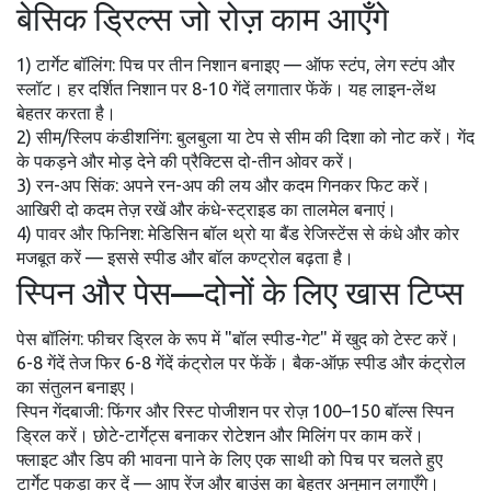
बेसिक ड्रिल्स जो रोज़ काम आएँगे
1) टार्गेट बॉलिंग: पिच पर तीन निशान बनाइए — ऑफ स्टंप, लेग स्टंप और
स्लॉट। हर दर्शित निशान पर 8-10 गेंदें लगातार फेंकें। यह लाइन-लेंथ
बेहतर करता है।
2) सीम/स्लिप कंडीशनिंग: बुलबुला या टेप से सीम की दिशा को नोट करें। गेंद
के पकड़ने और मोड़ देने की प्रैक्टिस दो-तीन ओवर करें।
3) रन-अप सिंक: अपने रन-अप की लय और कदम गिनकर फिट करें।
आखिरी दो कदम तेज़ रखें और कंधे-स्ट्राइड का तालमेल बनाएं।
4) पावर और फिनिश: मेडिसिन बॉल थ्रो या बैंड रेजिस्टेंस से कंधे और कोर
मजबूत करें — इससे स्पीड और बॉल कण्ट्रोल बढ़ता है।
स्पिन और पेस—दोनों के लिए खास टिप्स
पेस बॉलिंग: फीचर ड्रिल के रूप में "बॉल स्पीड-गेट" में खुद को टेस्ट करें।
6-8 गेंदें तेज फिर 6-8 गेंदें कंट्रोल पर फेंकें। बैक-ऑफ़ स्पीड और कंट्रोल
का संतुलन बनाइए।
स्पिन गेंदबाजी: फिंगर और रिस्ट पोजीशन पर रोज़ 100–150 बॉल्स स्पिन
ड्रिल करें। छोटे-टार्गेट्स बनाकर रोटेशन और मिलिंग पर काम करें।
फ्लाइट और डिप की भावना पाने के लिए एक साथी को पिच पर चलते हुए
टार्गेट पकड़ा कर दें — आप रेंज और बाउंस का बेहतर अनुमान लगाएँगे।