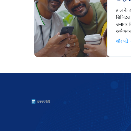
अर्थव्य
हाल के ए
डिजिटल प
उजागर कि
अर्थव्यव
वृद्धि क
और पढ़ें
डिजिटल अ
बढ़ते मध
अतिरिक्त
डिजिटल 
देश की ड
बढ़ाया ह