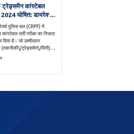
्रेड्समैन कांस्टेबल
 2024 घोषित: डायरेक्ट
र अपना रिजल्ट चेक करें
 रिजर्व पुलिस बल (CRPF) ने
न कांस्टेबल भर्ती परीक्षा का रिजल्ट
 दिया है। जो उम्मीदवार
ल (तकनीकी\/ट्रेड्समैन\/मिनी)
िए कंप्यूटर आधारित परीक्षा
ं शामिल हुए थे, वे CRPF की
क वेबसाइट rect.crpf.gov.in
रिजल्ट देख सकते हैं।