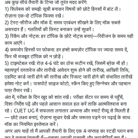
अब कुछ सीधे तैयारी के टिप्स जो तुरंत मदद करेंगे:
1) सिलेबस को समझें: सूची बनाकर विषयों को छोटे हिस्सों में बांट लें।
रोज़ाना एक-दो टॉपिक फिक्स रखें।
2) टेस्ट-सीरीज और मॉक दें: समय प्रबंधन सीखने के लिए मॉक सबसे
असरदार हैं। गलतियों की लिस्ट बनाकर उन्हें सुधारें।
3) रिकैप और नोट्स: हर टॉपिक के छोटे नोट्स बनाएं—रिवीजन के समय यही
काम आएंगे।
4) कमजोर हिस्सों पर फोकस: हर हफ्ते कमज़ोर टॉपिक पर ज्यादा समय दें,
फिर भी मजबूत टॉपिक को न छोड़ें।
5) टाइमटेबल रखें: रोज़ 4-6 घंटे का ठोस रूटीन रखें, जिसमें ब्रेक भी हों।
महत्वपूर्ण दस्तावेज और तारीखें: आवेदन शुरू होने की तारीख, आखिरी तिथि,
एडमिट कार्ड जारी होने की तारीख और रिजल्ट जारी होने की संभावित तारीखें
हमेशा नोट करें। पासपोर्ट साइज फोटो, स्कैन किए हुए सिग्नेचर और पहचान
पत्र तैयार रखें।
अंत में, परीक्षा के दिन खुद को शांत रखें। परीक्षा सेंटर पर समय से पहुँचें,
दिशा-निर्देश पढ़ें और पहले आसान सवाल हल करें ताकि आत्मविश्वास बना
रहे। CUET UG में सफलता लगातार अभ्यास और स्मार्ट रीव्यू से मिलती है
— छोटे लक्ष्य बनाएं, रोज़ाना सुधार देखें और जरूरत पड़ने पर पढ़ाई के साथ
मॉक का नियमित इस्तेमाल करें।
अगर आप चाहें तो मैं आपकी तैयारी के लिए एक 4-सप्ताह का स्टडी प्लान बना
कर दे सकता/सकती हूँ—बताइए आपकी मजबूती और कमजोरियाँ क्या हैं।