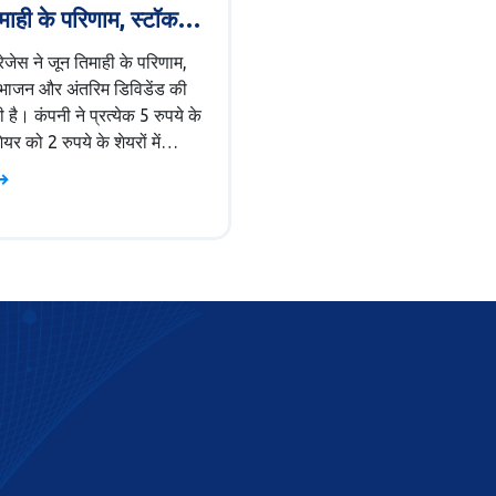
माही के परिणाम, स्टॉक
 और डिविडेंड घोषणा के
रेजेस ने जून तिमाही के परिणाम,
िभाजन और अंतरिम डिविडेंड की
 है। कंपनी ने प्रत्येक 5 रुपये के
ेयर को 2 रुपये के शेयरों में
करने का निर्णय लिया है। कंपनी
 शेयर 1.25 रुपये का अंतरिम
 घोषित किया है। इसके बावजूद,
े शेयर 7% तक गिरे।