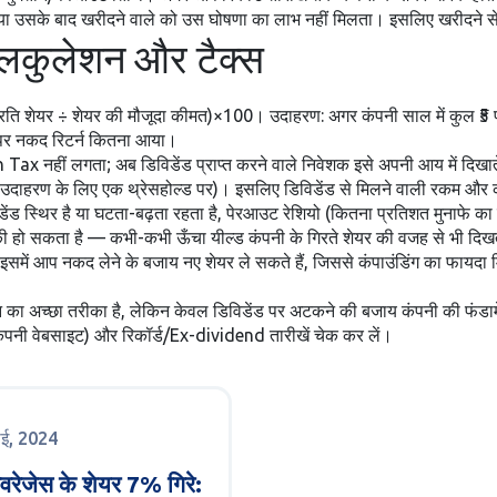
उसके बाद खरीदने वाले को उस घोषणा का लाभ नहीं मिलता। इसलिए खरीदने से पह
कैलकुलेशन और टैक्स
प्रति शेयर ÷ शेयर की मौजूदा कीमत)×100। उदाहरण: अगर कंपनी साल में कुल ₹5 प्
पर नकद रिटर्न कितना आया।
x नहीं लगता; अब डिविडेंड प्राप्त करने वाले निवेशक इसे अपनी आय में दिखाते ह
(उदाहरण के लिए एक थ्रेसहोल्ड पर)। इसलिए डिविडेंड से मिलने वाली रकम और कर 
िडेंड स्थिर है या घटता-बढ़ता रहता है, पेरआउट रेशियो (कितना प्रतिशत मुनाफे का 
स्की हो सकता है — कभी-कभी ऊँचा यील्ड कंपनी के गिरते शेयर की वजह से भी दिख
ं — इसमें आप नकद लेने के बजाय नए शेयर ले सकते हैं, जिससे कंपाउंडिंग का फायद
न का अच्छा तरीका है, लेकिन केवल डिविडेंड पर अटकने की बजाय कंपनी की फंडा
ंपनी वेबसाइट) और रिकॉर्ड/Ex-dividend तारीखें चेक कर लें।
ाई, 2024
ेवरेजेस के शेयर 7% गिरे: