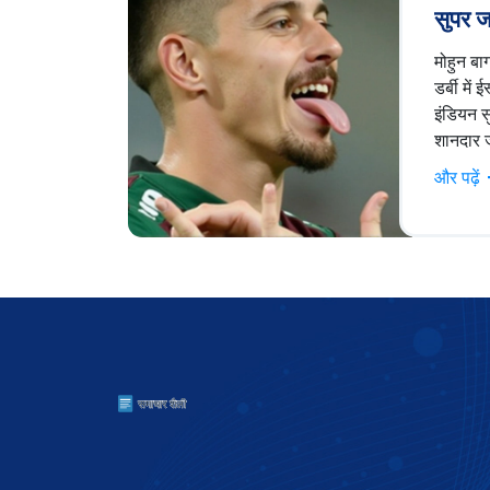
सुपर ज
2-0 से
मोहुन बा
डर्बी में
इंडियन 
शानदार 
साल्ट ले
और पढ़ें
मोहुन बा
जैमी मैकल
पेत्रातो
जबकि ईस
के बावजू