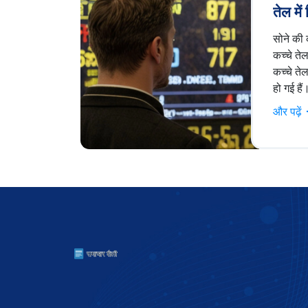
तेल में
जानें
सोने की 
कच्चे ते
कच्चे त
हो गई हैं
संगर्षविर
और पढ़ें
बाधा कम
है। दूस
डॉलर और
मजबूत ब