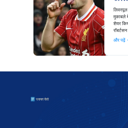
प्रदर्श
लिवरपूल
मुकाबले म
शेयर किय
रॉबर्टसन
लिवरपूल
और पढ़ें
के गोल्स
प्रदर्शन 
मिली जबक