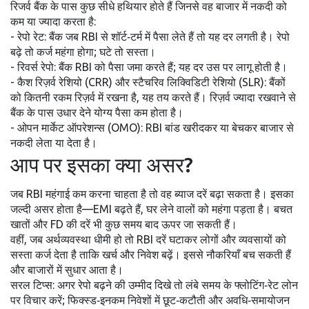
रिजर्व बैंक के पास कुछ सीधे हथियार होते हैं जिनसे वह बाजार में नकदी को
कम या ज्यादा करता है:
- रेपो रेट: बैंक जब RBI से शॉर्ट‑टर्म में पैसा लेते हैं तो यह दर लगती है। रेपो
बढ़े तो कर्ज महंगा होगा; घटे तो सस्ता।
- रिवर्स रेपो: बैंक RBI को पैसा जमा करते हैं; यह दर उस पर लागू होती है।
- कैश रिज़र्व रेशियो (CRR) और स्टैचरिव लिक्विडिटी रेशियो (SLR): बैंकों
को कितनी रकम रिज़र्व में रखना है, यह तय करते हैं। रिज़र्व ज्यादा रखवाने से
बैंक के पास उधार देने योग्य पैसा कम होता है।
- ओपन मार्केट ऑपरेशन्स (OMO): RBI बांड खरीदकर या बेचकर बाजार से
नकदी लेता या देता है।
आप पर इसका क्या असर?
जब RBI महंगाई कम करना चाहता है तो वह ब्याज दरें बढ़ा सकता है। इसका
जल्दी असर होता है—EMI बढ़ते हैं, घर लेने वालों को महंगा पड़ता है। बचत
खातों और FD की दरें भी कुछ समय बाद ऊपर जा सकती हैं।
वहीं, जब अर्थव्यवस्था धीमी हो तो RBI दरें घटाकर लोगों और व्यवसायों को
सस्ता कर्ज देता है ताकि खर्च और निवेश बढ़ें। इससे नौकरियाँ बच सकती हैं
और बाजारों में सुधार आता है।
सरल टिप्स: अगर रेपो बढ़ने की उम्मीद दिखे तो लंबे समय के फ्लोटिंग‑रेट लोन
पर विचार करें; फिक्स्ड‑इनकम निवेशों में छूट‑कटौती और अवधि‑समायोजन