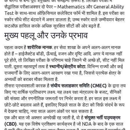
के चरणों से बनी पूरी श्रृंखला
को समझना ज़रूरी है. लिखित परीक्षा में
सैद्धांतिक परीक्षा
अक्सर दो पेपर – Mathematics और General Ability
Test
के साथ‑साथ ऑफ़िसियल कलेक्टिव फॉर्म भी शामिल है. इस परीक्षा का
स्कोर सीधे सीट बंटवारे में असर डालता है; उच्च स्कोर वाले उम्मीदवार बेहतर
कटऑफ़ हासिल करके अधिक सुरक्षित सीटों की ओर बढ़ते हैं.
मुख्य पहलू और उनके प्रभाव
पहला कदम है
शारीरिक मानक
. हर सेवा शाखा के अपने अलग‑अलग मानक
होते हैं – हाईजैक्टेड बॉडी, ऊँचाई, वजन और दृष्टि आदि. अगर ये मानक नहीं
पूरे होते, तो लिखित परीक्षा के परिणाम चाहे जितने भी अच्छे हों, सीट नहीं मिल
पाती. दूसरा महत्वपूर्ण तत्व है
स्थानीय/क्षेत्रीय कोटा
. विभिन्न राज्यों और कई
राजमार्गों के लिए अलग‑अलग आरक्षण रखा गया है, जिससे प्रत्येक क्षेत्र के
अभ्यर्थी को बराबर मौका मिलता है.
तीसरा प्रभावशाली कारक है
संघीय सलाहकार समिति (CMEC)
के द्वारा तय
किए गए वार्षिक प्रतिधारण लक्ष्य. यह लक्ष्य रक्षा मंत्रालय के बजट, सैनिकों
की संख्या और रणनीतिक जरूरतों पर निर्भर करता है. हर साल इस लक्ष्य में
छोटे‑छोटे बदलाव आते हैं, इसलिए पिछले साल के डेटा को सिर्फ़ संदर्भ के रूप
में देखना चाहिए, नया साल अलग अंकों पर चल सकता है.
एक और बात जो अक्सर अनदेखी रह जाती है, वो है
संयुक्त भर्ती पाठ्यक्रम
(CBD)
. यह एक विशेष प्रशिक्षण कार्यक्रम है जो NDA के बाद के एक साल