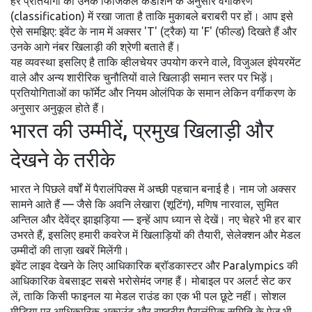
हर प्रतियोगी को उनके फिजिकल कंडीशन के अनुसार वर्गीकरण
(classification) में रखा जाता है ताकि मुकाबले बराबरी पर हों। आप इसे
ऐसे समझिए: इवेंट के नाम में अक्सर 'T' (ट्रैक) या 'F' (फील्ड) दिखते हैं और
उनके आगे नंबर खिलाड़ी की श्रेणी बताते हैं।
यह व्यवस्था इसलिए है ताकि व्हीलचेयर उपयोग करने वाले, विजुअल इंपेयरमेंट
वाले और अन्य शारीरिक चुनौतियों वाले खिलाड़ी समान स्तर पर भिड़ें।
प्रतियोगिताओं का फॉर्मेट और नियम ओलंपिक के समान लेकिन वर्गीकरण के
अनुसार अनुकूल होते हैं।
भारत की उम्मीदें, प्रमुख खिलाड़ी और
देखने के तरीके
भारत ने पिछले वर्षों में पैरालंपिक्स में अच्छी पहचान बनाई है। नाम जो अक्सर
सामने आते हैं — जैसे कि अवनि लेखारा (शूटिंग), मणिष नारवाल, सुमित
अन्तिल और देवेंद्र झाझड़िया — इन्हें आप ध्यान से देखें। नए चेहरे भी हर बार
उभरते हैं, इसलिए हमारी कवरेज में खिलाड़ियों की तैयारी, सेलेक्शन और मेडल
उम्मीदों की ताज़ा खबरें मिलेंगी।
इवेंट लाइव देखने के लिए आधिकारिक ब्रॉडकास्टर और Paralympics की
आधिकारिक वेबसाइट सबसे भरोसेमंद जगह हैं। मोबाइल पर अलर्ट सेट कर
लें, ताकि किसी फाइनल या मेडल राउंड का एक भी पल छूटे नहीं। सोशल
मीडिया पर आधिकारिक अकाउंट और राष्ट्रीय पैरालंपिक समिति के पेज भी