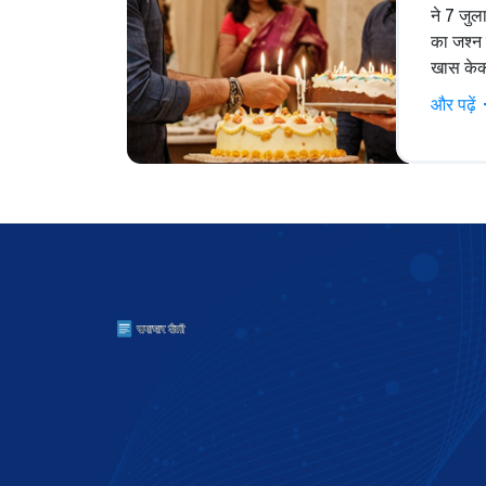
ने 7 जुल
का जश्न प
खास केक
ही में अं
और पढ़ें
समारोह म
जन्मदिन 
के साथ 