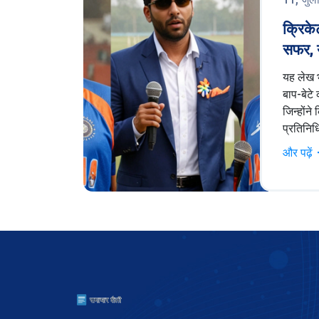
क्रिके
सफर, य
बिन्नी
यह लेख भ
बाप-बेटे
जिन्होंने
प्रतिनिध
और उनके
और पढ़ें
क्रिकेट य
बिन्नी औ
चर्चा है।