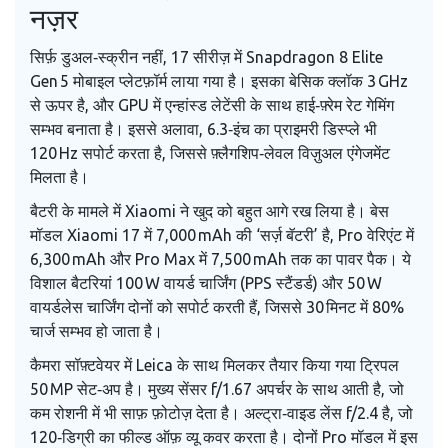
नज़र
सिर्फ़ डुअल‑स्क्रीन नहीं, 17 सीरीज़ में Snapdragon 8 Elite
Gen 5 मोबाइल प्लेटफ़ॉर्म लाया गया है। इसका बेसिक क्लॉक 3 GHz
से ऊपर है, और GPU में एन्हांस्ड लेटेंसी के साथ हाई‑फ़्रेम रेट गेमिंग
सम्भव बनाता है। इससे अलावा, 6.3‑इंच का प्राइमरी डिस्प्ले भी
120 Hz सपोर्ट करता है, जिससे फ़्लैगशिप‑लेवल विज़ुअल एंगेजमेंट
मिलता है।
बैटरी के मामले में Xiaomi ने खुद को बहुत आगे रख लिया है। बेस
मॉडल Xiaomi 17 में 7,000 mAh की ‘सर्ज़ बॅटरी’ है, Pro वेरिएंट में
6,300 mAh और Pro Max में 7,500 mAh तक का पावर पैक। ये
विशाल बैटरियां 100 W वायर्ड चार्जिंग (PPS स्टैंडर्ड) और 50 W
वायर्डलेस चार्जिंग दोनों को सपोर्ट करती हैं, जिससे 30 मिनट में 80%
चार्ज सम्भव हो जाता है।
कैमरा सॉफ़्टवेयर में Leica के साथ मिलकर तैयार किया गया ट्रिपल
50 MP सेट‑अप है। मुख्य सेंसर f/1.67 अपर्चर के साथ आती है, जो
कम रोशनी में भी साफ़ फ़ोटोज़ देता है। अल्ट्रा‑वाइड लेंस f/2.4 है, जो
120‑डिग्री का फील्ड ऑफ़ व्यू कवर करता है। दोनों Pro मॉडल में इस