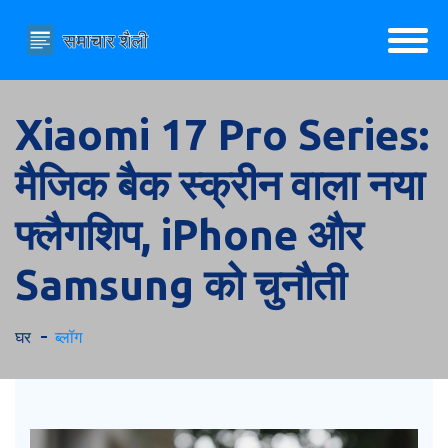
Xiaomi 17 Pro Series:
मैजिक बैक स्क्रीन वाला नया
फ्लैगशिप, iPhone और
Samsung को चुनौती
घर
ब्लॉग