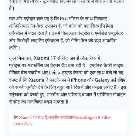
स्क्रीन मिररिंग और यूनिवर्सल क्लिपबोर्ड जैसी चीज़ें आसानी से चलती
हैं।
एक और मज़ेदार बात यह है कि Pro मॉडल के साथ मिलकर
ऑफिसियल गेम‑केस उपलब्ध है, जो फोन को क्लासिक हैंडहेल्ड
कॉन्सोल में बदल देता है। इसमें बिल्ट‑इन कंट्रोलर, एम्बेडेड एम्यूलेटर
और फ़िरोज़ी लाइटिंग इफ़ेक्ट्स हैं, जो गेमिंग फ़ैन को बड़ा आकर्षित
करेंगे।
कुल मिलाकर, Xiaomi 17 सीरीज़ अपनी ऑफ़रिंग्स में
प्राइस‑पर‑परफॉर्मेंस का बेहतर बँड बना रही है। एन्हांस्ड बैटरी लाइफ़,
मैजिक बैक स्क्रीन और Leica‑ट्यून्ड कैमरा को एक साथ देखे तो यह
स्पष्ट है कि Xiaomi ने फालो‑अप में iPhone और Galaxy फ़्लैगशिप
को सच्ची चुनौती देने के लिए बहुत सारे रिसर्च और फंड्स लगाए हैं। इस
श्रृंखला को देखते हुए, भारतीय और एशियाई बाजार में प्रीमियम मोबाइल
सेगमेंट का मानचित्र बदल सकता है।
टैग:
Xiaomi 17 Pro
द्वि-स्क्रीन स्मार्टफोन
Snapdragon 8 Elite
Leica कैमरा