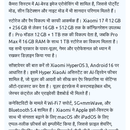
कैमरा सिस्टम में AI‑बेस्ड इमेज प्रोसेसिंग भी शामिल है, जिससे पोर्ट्रेट
मोड, सीन डिटेक्शन और नाइट मोड में भी शानदार परिणाम मिलते हैं।
स्टोरेज और रैम विकल्प भी काफी आकर्षक हैं। Xiaomi 17 में 12 GB
+ 256 GB से लेकर 16 GB + 512 GB तक के कॉन्फ़िगरेशन उपलब्ध
हैं। Pro मॉडल 12 GB + 1 TB तक की विकल्प देता है, जबकि Pro
Max में 16 GB RAM के साथ 1 TB स्टोरेज का विकल्प मिलता है।
यह सभी प्रकार के पावर‑यूज़र, गेमर और प्रोफेशनल को ध्यान में
रखकर डिज़ाइन किया गया है।
सॉफ़्टवेयर की बात करें तो Xiaomi HyperOS 3, Android 16 पर
आधारित है। इसमें Hyper XiaoAi असिस्टेंट का AI‑ड्रिवेन फीचर
शामिल है, जो यूज़र की आदतों को सीख कर ऐप सिफ़ारिश या सेटिंग्स
ऑटो‑एडजस्ट कर देता है। यूज़र इंटरफ़ेस में कस्टमाइज़ेबल थीम,
जेस्चर कंट्रोल और प्राइवेसी डैशबोर्ड भी मिलते हैं।
कनेक्टिविटी के मामले में Wi‑Fi 7 सपोर्ट, 5G+mmWave, और
Bluetooth 5.4 शामिल हैं। Xiaomi ने Apple इको‑सिस्टम के
साथ भी संगतता बढ़ाने के लिए macOS और iPadOS के लिए
एप्पल‑स्लीक फ़ीचर्स को इम्प्लीमेंट किया है, जिससे फ़ाइल शेयरिंग,