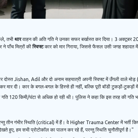
कले, तभी
थार
वाहन की अति गति ने उनका सफर बर्खास्त कर दिया। 3 अक्टूबर 202
 ने पाँच मित्रों की
स्विफ्ट
कार को मार गिराया, जिससे फैसल उसी जगह शहादत में ग
र दोस्त
Jishan
,
Adil
और दो अनाम सहयात्री अपनी
स्विफ्ट
में उँगली वाले मोड
कर मार दी। कार के बगल‑बगल के हिस्से ही नहीं, बल्कि पूरी बॉडी टुकड़ों‑टुकड़ों 
ी गति 120 किमी/घंटा से अधिक हो रही थी। पुलिस ने कहा कि इस तरह की गति भा
 तीन गंभीर स्थिति (critical) में हैं। वे
Higher Trauma Center
में भर्ती 
ेखते हुए, हम सभी प्रोटोकॉल का पालन कर रहे हैं, परन्तु स्थिति चुनौतीपूर्ण है।"