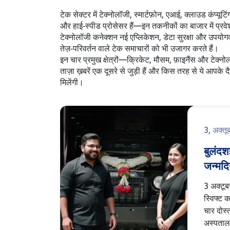
टेक सेक्टर में
टेक्नोलॉजी
,
स्मार्टफ़ोन, एआई, क्लाउड कंप्यूटि
और हाई‑स्पीड प्रोसेसर हैं—इन तकनीकों का बाजार में प्र
टेक्नोलॉजी कनेक्शन नई एप्लिकेशन, डेटा सुरक्षा और उपय
तेज़‑परिवर्तन वाले टेक समाचारों को भी उजागर करते हैं।
इन चार प्रमुख क्षेत्रों—क्रिकेट, मौसम, फ़ाइनैंस और टेक्
ताज़ा ख़बरें एक दूसरे से जुड़ी हैं और किस तरह से ये आपके दै
मिलेंगी।
3, अक्त
बुलंदश
जन्मदि
लाश घर
3 अक्टूब
स्विफ्ट 
चार दोस्
अस्पताल