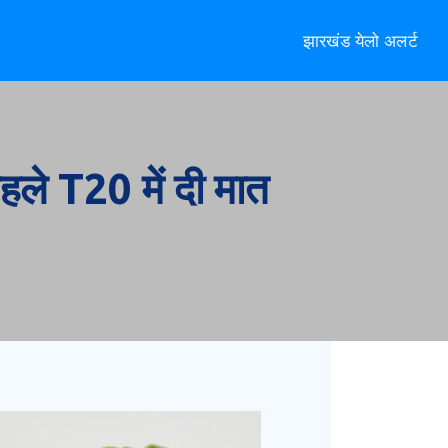
झारखंड येलो अलर्ट
पहले T20 में दी मात