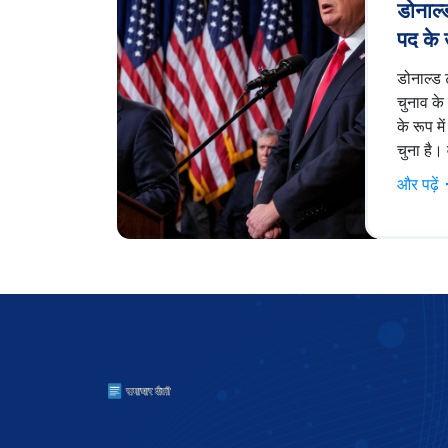
डोनाल्ड
पद के 
कौन हैं
डोनाल्ड ट
चुनाव के
के रूप म
चुना है
एलेजी' से
और पढ़ें
हैं। उनक
समर्थन प
संभावित र
कर सकत