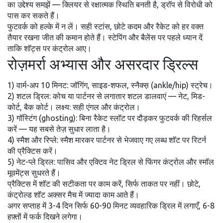
का उद्देश्य समझें — क्लियर से रक्षात्मक स्थिति बनती है, ड्रॉप से विरोधी को
पास कर सकते हैं।
फुटवर्क को हल्के में न लें। सही स्टांस, छोटे कदम और रैकेट को हर वक्त
तैयार रखना जीत की कमान होते हैं। स्टेपिंग और बैलेंस पर पहले ध्यान दें
ताकि शॉट्स पर कंट्रोल आए।
रोज़मर्रा अभ्यास और असरदार ड्रिल्स
1) वार्म-अप 10 मिनट: जॉगिंग, साइड-शफल, स्नैक्स़ (ankle/hip) स्ट्रेच।
2) शटल ड्रिल: कोच या पार्टनर से लगातार शटल डालवाएं — नेट, मिड-
कोर्ट, बैक कोर्ट। लक्ष्य: सही एंगल और कंट्रोल।
3) गॉस्टिंग (ghosting): बिना रैकेट स्लॉट पर दौड़कर फुटवर्क की रिहर्सल
करें — यह सबसे तेज़ सुधार लाता है।
4) स्मैश और रिप्ले: स्मैश मारकर पार्टनर से भेजवाए गए लब्ध शॉट पर रिटर्न
की प्रैक्टिस करें।
5) नेट-प्ले ड्रिल: पासिव और एक्टिव नेट ड्रिल से फिंगर कंट्रोल और स्मॉल
मूवमेंट्स सुधरते हैं।
प्रैक्टिस में शॉट की सटीकता पर काम करें, सिर्फ ताकत पर नहीं। छोटे,
कंट्रोल्ड शॉट अक्सर मैच में ज्यादा काम आते हैं।
अगर सप्ताह में 3-4 दिन सिर्फ 60-90 मिनट व्यवहारिक ड्रिल में लगाएँ, 6-8
हफ़्तों में फर्क दिखने लगेगा।