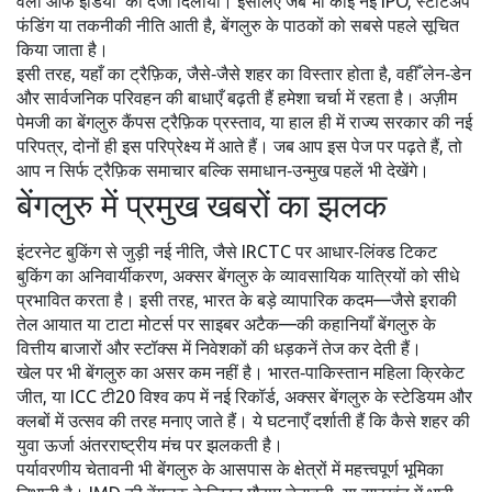
वैली ऑफ इंडिया’ का दर्जा दिलाया। इसलिए जब भी कोई नई IPO, स्टार्टअप
फंडिंग या तकनीकी नीति आती है, बेंगलुरु के पाठकों को सबसे पहले सूचित
किया जाता है।
इसी तरह, यहाँ का
ट्रैफ़िक
,
जैसे‑जैसे शहर का विस्तार होता है, वहीँ लेन‑डेन
और सार्वजनिक परिवहन की बाधाएँ बढ़ती हैं
हमेशा चर्चा में रहता है। अज़ीम
पेमजी का बेंगलुरु कैंपस ट्रैफ़िक प्रस्ताव, या हाल ही में राज्य सरकार की नई
परिपत्र, दोनों ही इस परिप्रेक्ष्य में आते हैं। जब आप इस पेज पर पढ़ते हैं, तो
आप न सिर्फ ट्रैफ़िक समाचार बल्कि समाधान‑उन्मुख पहलें भी देखेंगे।
बेंगलुरु में प्रमुख खबरों का झलक
इंटरनेट बुकिंग से जुड़ी नई नीति, जैसे IRCTC पर आधार‑लिंक्ड टिकट
बुकिंग का अनिवार्यीकरण, अक्सर बेंगलुरु के व्यावसायिक यात्रियों को सीधे
प्रभावित करता है। इसी तरह, भारत के बड़े व्यापारिक कदम—जैसे इराकी
तेल आयात या टाटा मोटर्स पर साइबर अटैक—की कहानियाँ बेंगलुरु के
वित्तीय बाजारों और स्टॉक्स में निवेशकों की धड़कनें तेज कर देती हैं।
खेल पर भी बेंगलुरु का असर कम नहीं है। भारत‑पाकिस्तान महिला क्रिकेट
जीत, या ICC टी20 विश्व कप में नई रिकॉर्ड, अक्सर बेंगलुरु के स्टेडियम और
क्लबों में उत्सव की तरह मनाए जाते हैं। ये घटनाएँ दर्शाती हैं कि कैसे शहर की
युवा ऊर्जा अंतरराष्ट्रीय मंच पर झलकती है।
पर्यावरणीय चेतावनी भी बेंगलुरु के आसपास के क्षेत्रों में महत्त्वपूर्ण भूमिका