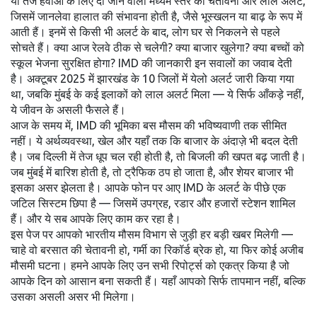
या तेज हवाओं के लिए दी जाने वाली मध्यम स्तर की चेतावनी
और
लाल अलर्ट
,
जिसमें जानलेवा हालात की संभावना होती है, जैसे भूस्खलन या बाढ़
के रूप में
आती हैं। इनमें से किसी भी अलर्ट के बाद, लोग घर से निकलने से पहले
सोचते हैं। क्या आज रेलवे ठीक से चलेगी? क्या बाजार खुलेगा? क्या बच्चों को
स्कूल भेजना सुरक्षित होगा? IMD की जानकारी इन सवालों का जवाब देती
है। अक्टूबर 2025 में झारखंड के 10 जिलों में येलो अलर्ट जारी किया गया
था, जबकि मुंबई के कई इलाकों को लाल अलर्ट मिला — ये सिर्फ आँकड़े नहीं,
ये जीवन के असली फैसले हैं।
आज के समय में, IMD की भूमिका बस मौसम की भविष्यवाणी तक सीमित
नहीं। ये अर्थव्यवस्था, खेल और यहाँ तक कि बाजार के अंदाज़े भी बदल देती
है। जब दिल्ली में तेज धूप चल रही होती है, तो बिजली की खपत बढ़ जाती है।
जब मुंबई में बारिश होती है, तो ट्रैफिक ठप हो जाता है, और शेयर बाजार भी
इसका असर झेलता है। आपके फोन पर आए IMD के अलर्ट के पीछे एक
जटिल सिस्टम छिपा है — जिसमें उपग्रह, रडार और हजारों स्टेशन शामिल
हैं। और ये सब आपके लिए काम कर रहा है।
इस पेज पर आपको भारतीय मौसम विभाग से जुड़ी हर बड़ी खबर मिलेगी —
चाहे वो बरसात की चेतावनी हो, गर्मी का रिकॉर्ड ब्रेक हो, या फिर कोई अजीब
मौसमी घटना। हमने आपके लिए उन सभी रिपोर्ट्स को एकत्र किया है जो
आपके दिन को आसान बना सकती हैं। यहाँ आपको सिर्फ तापमान नहीं, बल्कि
उसका असली असर भी मिलेगा।