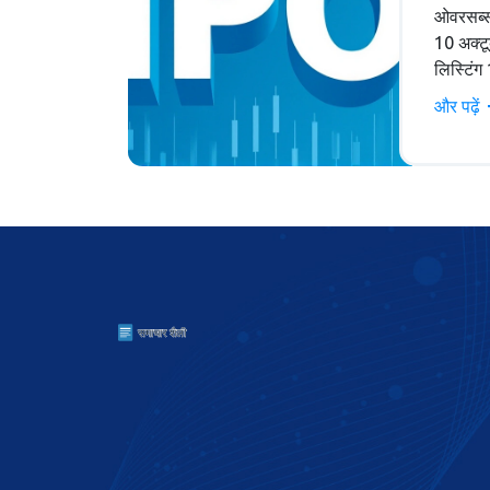
ओवरसब्स
10 अक्टू
लिस्टिंग
और पढ़ें