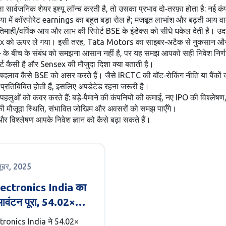
 सार्वजनिक शेयर इश्यू
लॉन्च करती है, तो उसका प्रभाव दो‑तरफ़ा होता है: नई कंपनि
ा में कॉरपोरेट earnings का बहुत बड़ा रोल है; मजबूत लाभांश और बढ़ती आय वाली
तिमाही/वर्षिक आय और लाभ की रिपोर्ट
BSE के इंडेक्स को सीधे धकेल देती है। 
ensex को ऊपर ले गया। इसी तरह, Tata Motors का साइबर‑अटैक से नुकसान और शे
 के बीच के संबंध को समझना आसान नहीं है, पर यह समझ आपको सही निवेश निर्
ोर्ट कैसी है और Sensex की मौजुदा दिशा क्या बताती है।
लाव कैसे BSE को असर करते हैं। जैसे IRCTC की बॉट‑रोकिंग नीति या बैंकों की
ं प्रतिबिंबित होती हैं, इसलिए अपडेटेड रहना जरूरी है।
 पहलुओं को कवर करते हैं: बड़े‑पैमाने की कंपनियों की कमाई, नए IPO की विश्लेष
मौजूदा स्थिति, संभावित जोखिम और अवसरों को समझ पाएँगे।
और विश्लेषण आपके निवेश ज्ञान को कैसे बढ़ा सकते हैं।
तूबर, 2025
ectronics India का
वंटन पूरा, 54.02×
्सक्राइब्ड
tronics India ने 54.02×