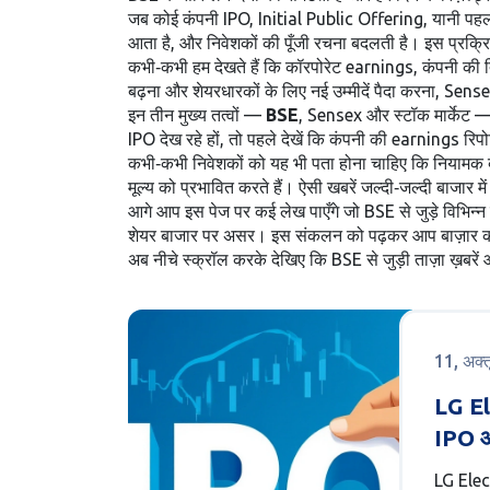
जब कोई कंपनी
IPO
,
Initial Public Offering, यानी पहला
आता है, और निवेशकों की पूँजी रचना बदलती है। इस प्रक्रिय
कभी‑कभी हम देखते हैं कि
कॉरपोरेट earnings
,
कंपनी की 
बढ़ना और शेयरधारकों के लिए नई उम्मीदें पैदा करना, S
इन तीन मुख्य तत्वों —
BSE
, Sensex और स्टॉक मार्केट —
IPO देख रहे हों, तो पहले देखें कि कंपनी की earnings रिप
कभी‑कभी निवेशकों को यह भी पता होना चाहिए कि नियामक बद
मूल्य को प्रभावित करते हैं। ऐसी खबरें जल्दी‑जल्दी बाजार मे
आगे आप इस पेज पर कई लेख पाएँगे जो BSE से जुड़े विभिन्न
शेयर बाजार पर असर। इस संकलन को पढ़कर आप बाज़ार की 
अब नीचे स्क्रॉल करके देखिए कि BSE से जुड़ी ताज़ा ख़बरें 
11, अक्
LG El
IPO आ
ओवरसब
LG Elec