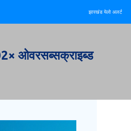
झारखंड येलो अलर्ट
2× ओवरसब्सक्राइब्ड