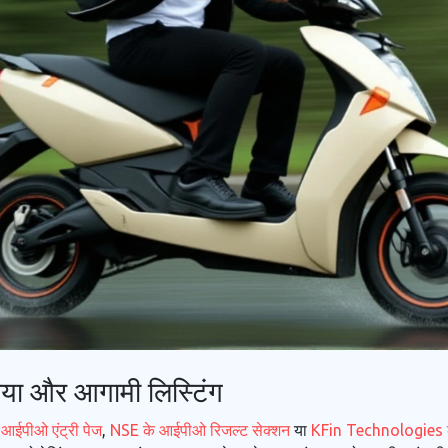
िया और आगामी लिस्टिंग
आईपीओ एंट्री पेज
,
NSE के आईपीओ रिजल्ट सेक्शन
या
KFin Technologies की