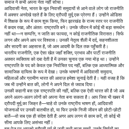
समाज ने कभी अपना नेता नहीं सोचा।
आदिवासी नेता
,
भारत के मूल निवासी समुदायों से आने वाले लोग जो राजनीति
में अक्सर अनदेखे रहते हैं
के लिए द्रौपदी मुर्मू एक प्रेरणा हैं। उन्होंने ओडिशा
में शिक्षक के रूप में काम शुरू किया, फिर झारखंड के राज्य स्तर पर राजनीति
में कदम रखा, और अंततः राष्ट्रपति बने। उनके जीवन में कोई भी बड़ा समर्थन
नहीं था—न सम्पत्ति, न जाति का फायदा, न कोई राजनीतिक विरासत। सिर्फ
लगन और अपने आप पर विश्वास। उनकी नेतृत्व शैली में दर्द, सहनशीलता
और सादगी का अहसास है, जो आम आदमी के दिल तक पहुँचती है।
भारतीय राजनीति
,
एक ऐसा खेल जहाँ शक्ति, प्रभाव और पार्टी राजनीति
अक्सर व्यक्तित्व को दबा देती है
में उनका चुनाव एक नया मोड़ था। उन्होंने
राष्ट्रपति के पद को केवल एक निर्वाचित पद नहीं, बल्कि एक आध्यात्मिक और
सामाजिक दायित्व के रूप में देखा। उनके भाषणों में आदिवासी समुदाय,
महिलाओं और ग्रामीण भारत की आवाज़ हमेशा सुनाई देती है। यही वजह है कि
जब भी उन्होंने बात की, लोगों ने अपने दिल से जवाब दिया।
उनकी कहानी बस एक राष्ट्रपति की नहीं, बल्कि एक ऐसी भारत की है जो अब
अपने अलग-अलग लोगों को अपना नेता बना सकता है। आप जिस भी खबर में
द्रौपदी मुर्मू का जिक्र है—चाहे वो उनके राष्ट्रीय भाषण हों, आदिवासी
योजनाओं पर उनकी बातचीत हो, या फिर उनके निजी जीवन की छोटी-छोटी
बातें—वो सब एक ही संदेश देती हैं: अगर आप लगन से काम करें, तो कोई भी
सीमा आपके लिए असंभव नहीं।
इस पेज पर आपको द्रौपदी मुर्मू से जुड़ी सभी ताज़ा खबरें, उनके निर्णयों का