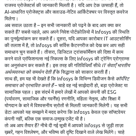
राजस्व प्रोजेक्टर्स की जानकारी मिलती है। यदि आप टेक उत्साही हैं, तो
AI‑आधारित प्रोजेक्ट्स और क्लाउड‑नेटिव आर्किटेक्चर पर विस्तृत कवरेज
मिलेगा।
अब सवाल उठता है – इन सभी जानकारी को पढ़ने के बाद आप क्या कर
सकते हैं? सबसे पहले, आप अपने निवेश पोर्टफ़ोलियो में Infosys की स्थिति
का पुनर्मूल्यांकन कर सकते हैं। दूसरा, यदि आपका कारोबार IT आउटसोर्सिंग
की तलाश में है, तो Infosys की सर्विस कैटरगरीज को देख कर आप सही
समाधान चुन सकते हैं। तीसरा, डिजिटल ट्रांसफॉर्मेशन की दिशा में काम
करने वाले प्रॉफेशनल्स नई स्किल्स के लिए Infosys की ट्रेनिंग प्रोग्राम्स
का अनुसंधान कर सकते हैं। इस तरह की गतिविधियाँ सीधे
IT सेवाएँ भारतीय
अर्थव्यवस्था को समर्थन देती हैं
के सिद्धान्त को साकार करती हैं।
साथ ही, हम यह भी देखते हैं कि Infosys के विभिन्न डिवीजन कैसे
कॉर्पोरेट
समाचार को प्रभावित करते हैं
– चाहे वह नई साझेदारी हो, बड़ा प्रोजेक्ट या
सामाजिक पहल। इस संदर्भ में हमारे लेखों में आपको कंपनी की ESG
(पर्यावरण, सामाजिक और गवर्नेंस) रणनीति, महिला नेतृत्‍व, और शिक्षा में
योगदान के बारे में विश्वसनीय स्रोतों से मिलती जानकारी मिलेगी। यह सभी
डेटा आपको यह समझने में मदद करेगा कि Infosys केवल एक सॉफ्टवेयर
कंपनी नहीं, बल्कि एक समाज‑उन्मुख एजेंट भी है।
तो अब आप तैयार हैं? नीचे दी गई सूची में आपको Infosys से जुड़ी ताज़ा
ख़बरें, गहन विश्लेषण, और भविष्य की दृष्टि दिखाने वाले लेख मिलेंगे। चाहे