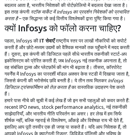
बदलाव आता है, भारतीय निवेशकों की पोर्टफ़ोलियो में बदलाव देखा जाता है।
इस तरह कंपनी
स्टॉक मार्केट में Infosys का प्रदर्शन निवेशकों को प्रभावित
करता है
– एक सिद्धान्त जो कई वित्तीय विश्लेषकों द्वारा पुष्टि किया गया है।
क्यों Infosys को फॉलो करना चाहिए?
पहला, Infosys की
IT सेवाएँ
राष्ट्रीय स्तर पर लाखों नौकरियों को सपोर्ट
करती हैं और छोटे‑मध्यम उद्यमों को वैश्विक मानकों तक पहुँचाने में मदद करती
हैं। दूसरा, इस कंपनी की डिजिटल पहलें सीधे भारतीय तकनीकी स्टार्ट‑अप
इकोसिस्टम को प्रेरित करती हैं; जब Infosys नई तकनीक अपनाता है, तो
वह संबंधित टूल्स और प्लेटफ़ॉर्म की मांग भी बढ़ाता है। तीसरा, कॉरपोरेट
गवर्नेंस में Infosys का पारदर्शी मॉडल अक्सर केस स्टडी में दिखाया जाता है,
जिससे कंपनी की भरोसेमंद छवि बनती है। ये तीन तत्व मिलकर
Infosys
डिजिटल ट्रांसफॉर्मेशन को तेज़ करता है
का वास्तविक उदाहरण पेश करते
हैं।
हमारे पास नीचे की सूची में कई लेख हैं जो इन सभी पहलुओं को कवर करते हैं:
recent IPO news, stock performance analytics, नई तकनीकी
साझेदारियाँ, और भारतीय नीति परिवर्तन का असर। हर लेख में हम सिर्फ
शीर्षक नहीं, बल्कि गहराई से विश्लेषण, आँकड़े और विशेषज्ञ राय भी देते हैं,
इसलिए आप पूरी तस्वीर एक ही जगह पा सकते हैं। यदि आप निवेशक हैं, तो
आपको Infosys के क्वार्टरली रिज़ल्ट, डिविडेंड पॉलिसी और भविष्य के