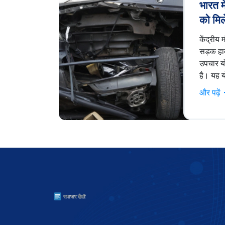
भारत मे
को मिल
सुविध
केंद्रीय 
सड़क हाद
उपचार य
है। यह 
और असम म
और पढ़ें
उद्देश्य 
तत्काल 
है।