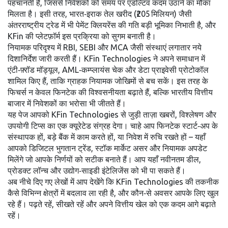
पहचानती हैं, जिससे निवेशकों को समय पर एडल्टिव कदम उठाने का मौका
मिलता है। इसी तरह, भारत‑इराक तेल खरीद (₹205 मिलियन) जैसी
अंतरराष्ट्रीय ट्रेड में भी पेमेंट क्लियरेंस की गति बड़ी भूमिका निभाती है, और
KFin की प्लेटफ़ॉर्म इस प्रक्रिया को सुगम बनाती है।
नियामक परिदृश्य में RBI, SEBI और MCA जैसी संस्थाएं लगातार नये
दिशानिर्देश जारी करती हैं। KFin Technologies ने अपने समाधान में
एंटी‑फ़्रॉड मॉड्यूल, AML‑कम्प्लायंस चेक और डेटा प्राइवेसी प्रोटोकॉल
शामिल किए हैं, ताकि ग्राहक नियामक जोखिमों से बच सकें। इस तरह के
फिचर्स न केवल फिनटेक की विश्वसनीयता बढ़ाते हैं, बल्कि भारतीय वित्तीय
बाजार में निवेशकों का भरोसा भी जीतते हैं।
यह पेज आपको KFin Technologies से जुड़ी ताज़ा खबरों, विश्लेषण और
उपयोगी टिप्स का एक क्यूरेटेड संग्रह देगा। चाहे आप फिनटेक स्टार्ट‑अप के
संस्थापक हों, बड़े बैंक में काम करते हों, या निवेश में रुचि रखते हों – यहाँ
आपको डिजिटल भुगतान ट्रेंड, स्टॉक मार्केट असर और नियामक अपडेट
मिलेंगे जो आपके निर्णयों को सटीक बनाते हैं। आप यहाँ नवीनतम डील,
प्रोडक्ट लॉन्च और उद्योग‑साइडी इंटेलिजेंस को भी पा सकते हैं।
अब नीचे दिए गए लेखों में आप देखेंगे कि KFin Technologies की तकनीक
कैसे विभिन्न क्षेत्रों में बदलाव ला रही है, और कौन‑से अवसर आपके लिए खुल
रहे हैं। पढ़ते रहें, सीखते रहें और अपने वित्तीय खेल को एक कदम आगे बढ़ाते
रहें।