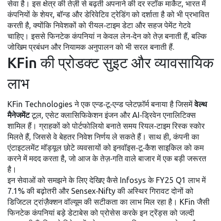
सेवा है। इस क्षेत्र की तेज़ी से बढ़ती अपनाने की दर
स्टॉक मार्केट
,
भारत में
कंपनियों के शेयर, बॉन्ड और डेरिवेटिव ट्रेडिंग को दर्शाता है
को भी प्रभावित
करती है, क्योंकि निवेशकों को रीयल‑टाइम डेटा और सहज पेमेंट गेटवे
चाहिए। इससे फिनटेक कंपनियां न केवल लेन‑देन को तेज़ बनाती हैं, बल्कि
जोखिम प्रबंधन और नियामक अनुपालन को भी सरल बनाती हैं.
KFin की प्रोडक्ट सुइट और व्यावसायिक
लाभ
KFin Technologies ने एक एन्ड‑टू‑एन्ड प्लेटफ़ॉर्म बनाया है जिसमें
वेल्थ
मैनेजमेंट
टूल, एसेट क्लासिफिकेशन इंजन और AI‑ड्रिवेन एनालिटिक्स
शामिल हैं। ग्राहकों को पोर्टफोलियो बनाते समय रियल‑टाइम रिस्क स्कोर
मिलते हैं, जिससे वे बेहतर निवेश निर्णय ले सकते हैं। साथ ही, कंपनी का
एंटाइटलमेंट मॉड्यूल छोटे व्यवसायों को इनवॉइस‑टू‑कैश साइकिल को कम
करने में मदद करता है, जो आज के तेज़‑गति वाले बाजार में एक बड़ी जरूरत
है।
इन सेवाओं को समझने के लिए देखिए कैसे Infosys के FY25 Q1 लाभ में
7.1% की बढ़ोतरी और Sensex‑Nifty की अस्थिर गिरावट दोनों को
डिजिटल ट्रांज़ैक्शन वॉल्यूम की सटीकता का लाभ मिल रहा है। KFin जैसी
फिनटेक कंपनियां बड़े डेटाबेस को प्रोसेस करके इन ट्रेंड्स को जल्दी