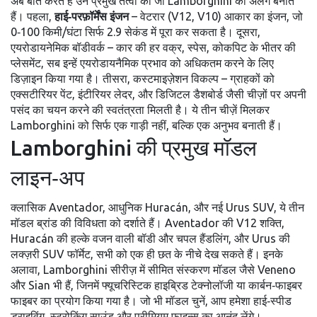
अब बात करते हैं उन प्रमुख तत्वों की जो Lamborghini को अलग बनाते
हैं। पहला,
हाई‑परफ़ॉर्मेंस इंजन
– वेटरार (V12, V10) आकार का इंजन, जो
0‑100 किमी/घंटा सिर्फ 2.9 सेकंड में पूरा कर सकता है। दूसरा,
एयरोडायनेमिक बॉडीवर्क – कार की हर वक्र, स्पेस, कोकपिट के भीतर की
प्लेसमेंट, सब इन्हें एयरोडायनैमिक प्रभाव को अधिकतम करने के लिए
डिज़ाइन किया गया है। तीसरा, कस्टमाइज़ेशन विकल्प – ग्राहकों को
एक्सटीरियर पेंट, इंटीरियर लेदर, और डिजिटल डैशबोर्ड जैसी चीज़ों पर अपनी
पसंद का चयन करने की स्वतंत्रता मिलती है। ये तीन चीज़ें मिलकर
Lamborghini को सिर्फ एक गाड़ी नहीं, बल्कि एक अनुभव बनाती हैं।
Lamborghini की प्रमुख मॉडल
लाइन‑अप
क्लासिक Aventador, आधुनिक Huracán, और नई Urus SUV, ये तीन
मॉडल ब्रांड की विविधता को दर्शाते हैं। Aventador की V12 शक्ति,
Huracán की हल्के वजन वाली बॉडी और चपल हैंडलिंग, और Urus की
लक्ज़री SUV फॉर्मेट, सभी को एक ही छत के नीचे देख सकते हैं। इनके
अलावा, Lamborghini सीरीज़ में सीमित संस्करण मॉडल जैसे Veneno
और Sian भी हैं, जिनमें फ्यूचरिस्टिक हाइब्रिड टेक्नोलॉजी या कार्बन‑फाइबर
फाइबर का प्रयोग किया गया है। जो भी मॉडल चुनें, आप हमेशा हाई‑स्पीड
ड्राइविंग, स्ट्रोकिंग साउंड और प्रीमियम फाइन्स का आनंद लेंगे।