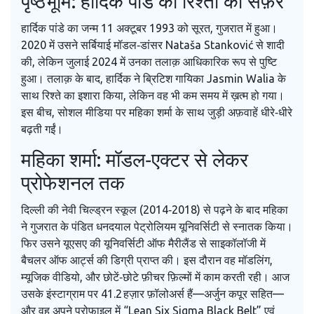
पृष्ठभूमि: हार्दिक पांडे का रिश्तों का सफ़र
हार्दिक पांडे का जन्म 11 अक्टूबर 1993 को सूरत, गुजरात में हुआ।
2020 में उसने सर्बियाई मॉडल‑डांसर
Nataša Stanković
से शादी
की, लेकिन जुलाई 2024 में उनका तलाक़ आधिकारिक रूप से पुष्टि
हुआ। तलाक़ के बाद, हार्दिक ने ब्रिटिश गायिका
Jasmin Walia
के
साथ रिश्ते का इशारा किया, लेकिन वह भी कम समय में ख़त्म हो गया।
इस बीच, सोशल मीडिया पर महिका शर्मा के साथ जुड़ी अफ़वाहें धीरे‑धीरे
बढ़ती गईं।
महिका शर्मा: मॉडल‑एक्टर से लेकर
प्रोफेशनल तक
दिल्ली की नेवी चिल्ड्रन स्कूल (2014‑2018) से पढ़ने के बाद महिका
ने गुजरात के पंडित धनदयाल पेट्रोलियम यूनिवर्सिटी से स्नातक किया।
फिर उसने यूएसए की यूनिवर्सिटी ऑफ मैरीलैंड से साइकॉलॉजी में
बैचलर ऑफ आर्ट्स की डिग्री प्राप्त की। इस दौरान वह मॉडलिंग,
म्यूजिक वीडियो, और छोटें‑छोटे फ़ीचर फ़िल्मों में काम करती रही। आज
उसके इंस्टाग्राम पर 41.2 हज़ार फ़ॉलोअर्स हैं—अर्जुन कपूर सहित—
और वह अपने प्रोफ़ाइल में “Lean Six Sigma Black Belt” एवं