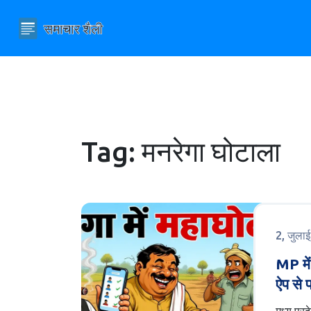
Tag: मनरेगा घोटाला
2, जुला
MP में
ऐप से 
के गब