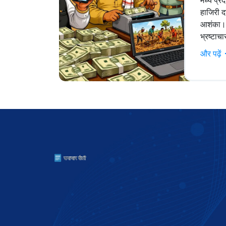
मध्य प्रद
हाजिरी 
आशंका। 
भ्रष्टाच
और पढ़ें