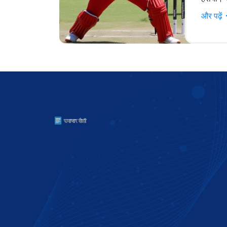
तकनीकी 
और पढ़ें