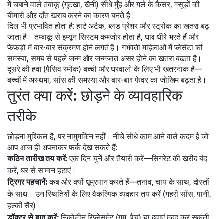
में चबाने वाले तंबाकू (गुटखा, खैनी) सीधे मुँह और गले के कैंसर, मसूड़ों की
बीमारी और दाँत खराब करने का कारण बनते हैं।
दिल भी प्रभावित होता है: हार्ट अटैक, ब्लड प्रेशर और स्ट्रोक का खतरा बढ़
जाता है। तम्बाकू से इम्यून सिस्टम कमजोर होता है, घाव धीरे भरते हैं और
फेफड़ों में बार-बार संक्रमण होने लगते हैं। गर्भवती महिलाओं में प्लेसेंटा की
समस्या, समय से पहले जन्म और जन्मजात असर होने का खतरा बढ़ता है।
दूसरे की हवा (पैसिव स्मोक) बच्चों और घरवालों के लिए भी खतरनाक है—
बच्चों में अस्थमा, सांस की समस्या और बार-बार फेवर का जोखिम बढ़ता है।
तुरंत क्या करें: छोड़ने के व्यावहारिक
तरीके
छोड़ना मुश्किल है, पर नामुमकिन नहीं। नीचे सीधे काम आने वाले कदम हैं जो
आप आज ही अपनाकर फर्क देख सकते हैं:
कठिन तारीख तय करें:
एक दिन चुनें और तैयारी करें—सिगरेट की खरीद बंद
करें, घर से सामान हटाएं।
ट्रिगर पहचानें:
कब और क्यों धूम्रपान करते हैं—तनाव, चाय के साथ, दोस्तों
के साथ। उन स्थितियों के लिए वैकल्पिक व्यवहार तय करें (गहरी साँस, पानी,
हल्की सैर)।
डॉक्टर से बात करें:
निकोटीन रिप्लेसमेंट (गम, पैच) या दवाएं मदद कर सकती