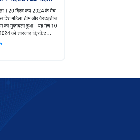
िश्व कप 2024 के मैच
ला T20 विश्व कप 2024 के मैच
 लाइव कवरेज
ांग्लादेश महिला टीम और वेस्टइंडीज
ीम का मुकाबला हुआ। यह मैच 10
 2024 को शारजाह क्रिकेट
 में खेला गया। वेस्टइंडीज महिला
ांग्लादेश महिला टीम को 8 विकेट
या। दोनों टीमों के प्रमुख
ों की सूची का भी उल्लेख किया