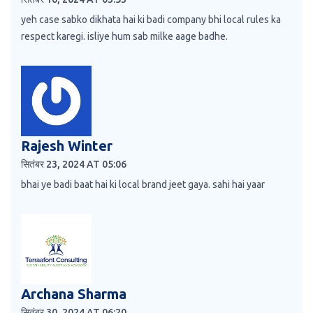
yeh case sabko dikhata hai ki badi company bhi local rules ka
respect karegi. isliye hum sab milke aage badhe.
Rajesh Winter
सितंबर 23, 2024 AT 05:06
bhai ye badi baat hai ki local brand jeet gaya. sahi hai yaar
Archana Sharma
सितंबर 30, 2024 AT 06:20