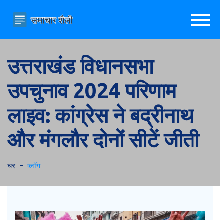
उत्तराखंड विधानसभा
उपचुनाव 2024 परिणाम
लाइव: कांग्रेस ने बद्रीनाथ
और मंगलौर दोनों सीटें जीती
घर
ब्लॉग