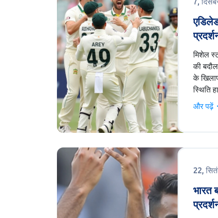
7, दिसं
एडिलेड 
प्रदर्
पर दब
मिशेल स्
की बदौलत
के खिलाफ
स्थिति 
रन पर सि
और पढ़ें
86-1 रन 
और मारन
के क्रीज
22, सित
भारत ब
प्रदर्