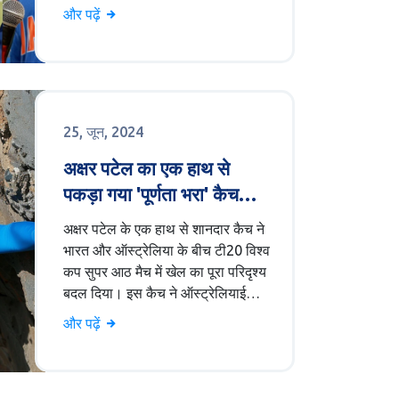
और उनके पिताजी योगराज सिंह की
और पढ़ें
क्रिकेट यात्रा का वर्णन है, साथ ही स्टुअर्ट
बिन्नी और उनके पिता रोजर बिन्नी की भी
चर्चा है।
25, जून, 2024
अक्षर पटेल का एक हाथ से
पकड़ा गया 'पूर्णता भरा' कैच
ऑस्ट्रेलिया के खिलाफ सुपर 8
अक्षर पटेल के एक हाथ से शानदार कैच ने
में भारत के भाग्य को बदलता है
भारत और ऑस्ट्रेलिया के बीच टी20 विश्व
कप सुपर आठ मैच में खेल का पूरा परिदृश्य
बदल दिया। इस कैच ने ऑस्ट्रेलियाई
कप्तान मिचेल मार्श को पवेलियन भेजा, जो
और पढ़ें
तेजी से रन बना रहे थे। भारत ने इस मैच में
जीत हासिल की और सेमीफाइनल में अपनी
जगह सुनिश्चित की।