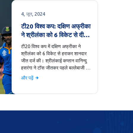
4, जून, 2024
टी20 विश्व कप: दक्षिण अफ्रीका
ने श्रीलंका को 6 विकेट से दी
मात, पेसर्स ने लिए 9 विकेट
टी20 विश्व कप में दक्षिण अफ्रीका ने
श्रीलंका को 6 विकेट से हराकर शानदार
जीत दर्ज की। श्रीलंकाई कप्तान वानिन्दु
हसरंगा ने टॉस जीतकर पहले बल्लेबाजी का
फैसला किया, लेकिन उनकी टीम मात्र 77
और पढ़ें
रनों पर सिमट गई। इस मैच का आयोजन
न्यूयॉर्क के नासाऊ काउंटी क्रिकेट
स्टेडियम में हुआ, जहां भारत अपने मैच
आयरलैंड और पाकिस्तान के खिलाफ
खेलेगा। इस जीत से दक्षिण अफ्रीका ने
उच्च मनोबल के साथ शुरुआत की।