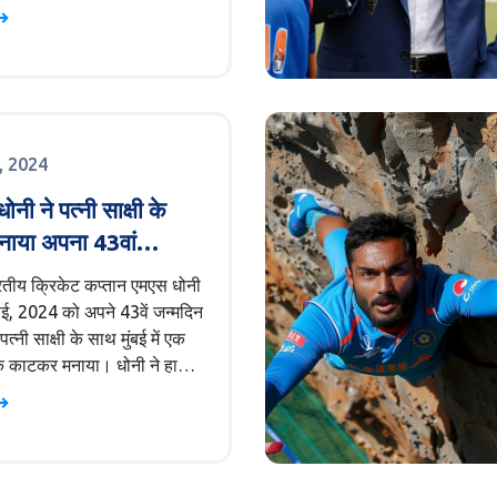
श्रीलंका की बल्लेबाजों ने कप्तान
पथु के नेतृत्व में बेहतरीन
 किया। इंडिया ने टॉस जीतकर
लेबाजी करने का फैसला लिया
ई, 2024
नी ने पत्नी साक्षी के
नाया अपना 43वां
िन, खास केक काटा
रतीय क्रिकेट कप्तान एमएस धोनी
ाई, 2024 को अपने 43वें जन्मदिन
त्नी साक्षी के साथ मुंबई में एक
 काटकर मनाया। धोनी ने हाल
बानी और राधिका मर्चेंट की शादी के
ें भाग लिया था। उन्होंने अपने
का समय अपने परिवार और दोस्तों
बिताया।