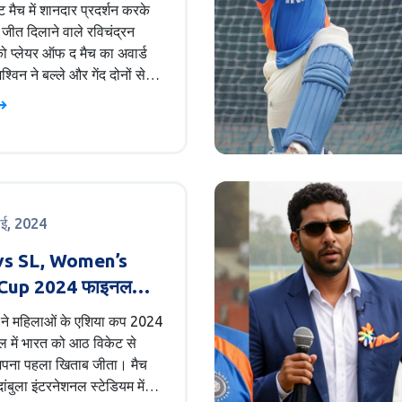
ँ
ट मैच में शानदार प्रदर्शन करके
जीत दिलाने वाले रविचंद्रन
ो प्लेयर ऑफ द मैच का अवार्ड
विन ने बल्ले और गेंद दोनों से
 खेल दिखाया। मैच के बाद एक
ार में उन्होंने अपना दृष्टिकोण साझा
 कहा कि वह 'हिसाब नहीं रखते',
के समर्पण और वर्तमान पर ध्यान
 करने का अंदाज झलकता है।
ाई, 2024
vs SL, Women’s
 Cup 2024 फाइनल
ghts: श्रीलंका ने भारत
ा ने महिलाओं के एशिया कप 2024
ाकर जीता पहला खिताब
 में भारत को आठ विकेट से
पना पहला खिताब जीता। मैच
ांबुला इंटरनेशनल स्टेडियम में