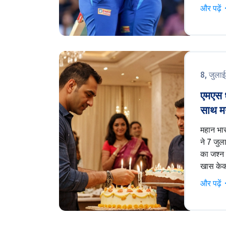
हुआ, और 
और पढ़ें
चमारी अथा
प्रदर्शन
पहले बल्
था।
8, जुला
एमएस धो
साथ म
जन्मद
महान भा
ने 7 जुल
का जश्न प
खास केक
ही में अं
और पढ़ें
समारोह म
जन्मदिन 
के साथ 