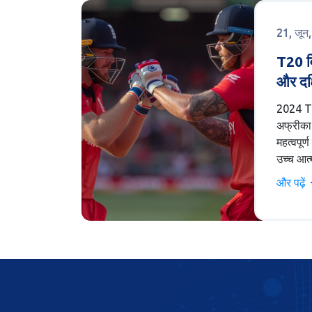
21, जून
T20 वि
और दक्
रोमांच
2024 T20
अफ्रीका 
महत्वपूर्ण
उच्च आत्
जबकि दक्
और पढ़ें
अस्थिरता
लूसिया क
स्टेडियम