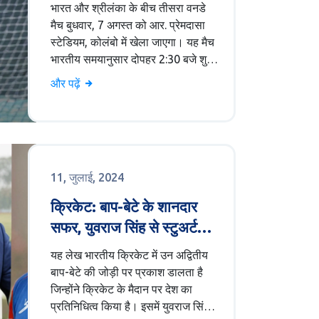
जानकारी, समय, स्थान, और
भारत और श्रीलंका के बीच तीसरा वनडे
टीमों के विवरण
मैच बुधवार, 7 अगस्त को आर. प्रेमदासा
स्टेडियम, कोलंबो में खेला जाएगा। यह मैच
भारतीय समयानुसार दोपहर 2:30 बजे शुरू
होगा और टॉस 2:00 बजे होगा। भारत के
और पढ़ें
लिए यह मैच महत्वपूर्ण है क्योंकि वे श्रृंखला
में 1-0 से पीछे हैं। श्रीलंका अपनी पहली
सीरीज जीत की कोशिश में है जो उन्होंने 27
वर्षों से नहीं जीती है।
11, जुलाई, 2024
क्रिकेट: बाप-बेटे के शानदार
सफर, युवराज सिंह से स्टुअर्ट
बिन्नी तक
यह लेख भारतीय क्रिकेट में उन अद्वितीय
बाप-बेटे की जोड़ी पर प्रकाश डालता है
जिन्होंने क्रिकेट के मैदान पर देश का
प्रतिनिधित्व किया है। इसमें युवराज सिंह