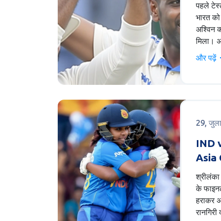
भावनाए
पहले टेस्
भारत को 
अश्विन क
मिला। अश्
उत्कृष्ट
और पढ़ें
साक्षात्क
करते हुए
जिससे उन
केंद्रित
29, जुल
IND 
Asia
Highli
श्रीलंक
को हर
के फाइनल
हराकर अ
रानगिरी द