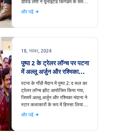
डेविड लैमी ने यूनाइटेड किंगडम के समर्थन
को दोहराया है, जिसमें सैन्य और गैर-सैन्य
और पढ़ें
सहायता शामिल है। युद्ध के दौरान व्यापक
मानवीय संकट उत्पन्न हुआ है, जिसमें
अमेरिका की भागीदारी की आलोचना भी
शामिल है। यूक्रेन के राष्ट्रपति वलोडिमिर
ज़ेलेंस्की ने यूरोपीय संघ से अधिक ठोस
18, नवंबर, 2024
कदम उठाने की अपील की है।
पुष्पा 2 के ट्रेलर लॉन्च पर पटना
में अल्लू अर्जुन और रश्मिका
मंदाना का जबरदस्त स्वागत
पटना के गाँधी मैदान में पुष्पा 2: द रूल का
ट्रेलर लॉन्च इवेंट आयोजित किया गया,
जिसमें अल्लू अर्जुन और रश्मिका मंदाना ने
स्टार कलाकारों के रूप में हिस्सा लिया।
भारी भीड़ के चलते वातावरण में
और पढ़ें
अफरातफरी हो गई, जिसे नियंत्रित करने
के लिए सुरक्षा बलों को लाठीचार्ज करना