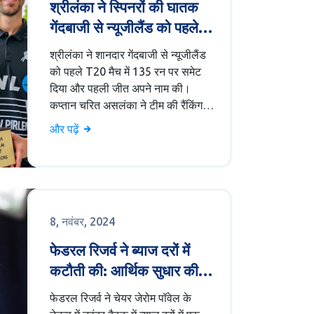
श्रीलंका ने स्पिनरों की घातक
गेंदबाजी से न्यूजीलैंड को पहले
T20 में दी मात
श्रीलंका ने शानदार गेंदबाजी से न्यूजीलैंड
को पहले T20 मैच में 135 रन पर समेट
दिया और पहली जीत अपने नाम की।
कप्तान चरित असलंका ने टीम की रैंकिंग
शीर्ष तीन में लाने के इरादे जाहिर किए।
और पढ़ें
श्रीलंका के स्पिनरों, विशेष रूप से वानिन्दु
हसरंगा और दुनिथ वेलालगे, ने महत्वपूर्ण
भूमिका निभाई, जिससे न्यूजीलैंड की
बल्लेबाजी ध्वस्त हुई।
8, नवंबर, 2024
फेडरल रिजर्व ने ब्याज दरों में
कटौती की: आर्थिक सुधार की
दिशा में एक नई योजना
फेडरल रिजर्व ने चेयर जेरोम पॉवेल के