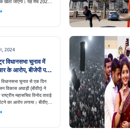
 खेला जाएगा। यह मैच 2023-
ीसी विश्व टेस्ट चैम्पियनशिप
 है। इंग्लैंड टीम को जॉर्डन
ी अनुपस्थिति का सामना करना
ै। लेख में मैच के सभी पल-पल
दी गयीं हैं, जैसे टॉस की स्थिति,
नअप और लाइव स्कोर।
बर, 2024
ट्र विधानसभा चुनाव में
ाचार के आरोप, बीजेपी पर
ट बांटने का आरोप
्र विधानसभा चुनाव से एक दिन
जन विकास अघाड़ी (बीवीए) ने
 राष्ट्रीय महासचिव विनोद तावड़े
बांटने का आरोप लगाया। बीवीए
ंद्र ठाकुर का आरोप है कि तावड़े ने
 पास होटल में 5 करोड़ रुपये लेकर
को लुभाने की कोशिश की। इस