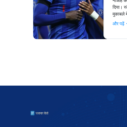
नोआह को
दिया। स्
मुकाबले 
रिकॉर्ड
और पढ़ें
के नेतृत्
जिसमें 
एनकुंकू 
अब कॉन्फ
पर पहुँच