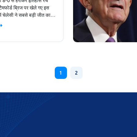
 8-0 से हराकर इतिहास रच
टैमफोर्ड ब्रिज पर खेले गए इस
में चेलेसी ने सबसे बड़ी जीत का
 कायम किया। कोच एनजो मारेस्का
व में टीम ने शानदार पेशकश की,
जोआओ फेलिक्स और क्रिस्टोफर
के दोहरे गोल शामिल थे। चेलेसी
्रेंस लीग की अंक तालिका में शीर्ष
 गई है।
1
2