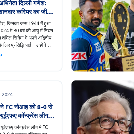
भिनेता दिल्ली गणेश:
शानदार करियर का जीवन
णेश, जिनका जन्म 1944 में हुआ
24 में 80 वर्ष की आयु में निधन
े तमिल सिनेमा में अपने अद्वितीय
 लिए प्रसिद्धि पाई। उन्होंने
 के. बालाचंदर की फिल्म *पटिना
* में अभिनय की शुरुआत की और
िक फिल्मों में बेहतर प्रदर्शन
के प्रमुख फ़िल्मों में *नायकन*
कल मधाना कामा राजन* शामिल
ोंने टेलीविजन और शॉर्ट फिल्मों में
र, 2024
िया और तमिल सिनेमा में अपनी
ण मौजूदगी दर्ज की।
 ने FC नोआह को 8-0 से
यूईएफए कॉन्फ्रेंस लीग में
रिकॉर्ड
 यूईएफए कॉन्फ्रेंस लीग में FC