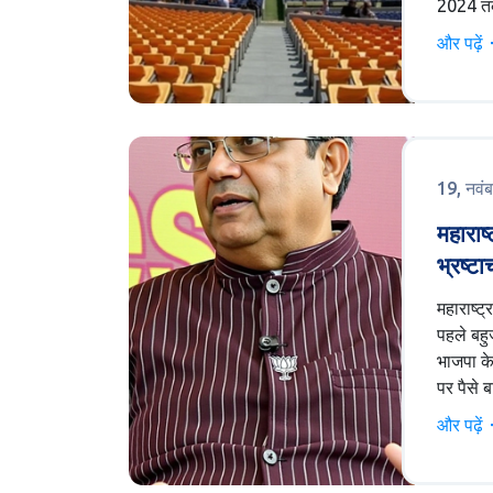
2024 तक
2025 आईस
और पढ़ें
का हिस्सा
कॉक्स क
पड़ रहा ह
की खबरें 
टीम लाइ
19, नवं
महाराष्
भ्रष्ट
लगा नो
महाराष्ट
पहले बहु
भाजपा के
पर पैसे 
नेता हिते
और पढ़ें
मुंबई के
वोटरों 