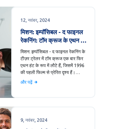
पड़ा। फिल्म का ट्रेलर अल्लू अर्जुन को
पुनः पुष्पा राज के किरदार में दिखाते हुए पेश
किया गया।
12, नवंबर, 2024
मिशन: इम्पॉसिबल - द फाइनल
रेकनिंग: टॉम क्रूज के एथन हंट
की वापसी की झलक
मिशन: इम्पॉसिबल - द फाइनल रेकनिंग के
टीज़र ट्रेलर में टॉम क्रूज एक बार फिर
एथन हंट के रूप में लौटे हैं, जिसमें 1996
की पहली फिल्म से प्रेरित दृश्य हैं।
निर्देशक क्रिस्टोफर मैकक्वैरी ने इसे एक
और पढ़ें
रोमांचक और भावनात्मक सफर का वादा
किया है। इस फिल्म में स्टार-स्टडेड कास्ट
है और यह 23 मई 2025 को रिलीज होने
वाली है।
9, नवंबर, 2024