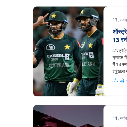
घटना के 
निंदा की
17, नवं
ऑस्ट्र
13 रनो
पर 2-0
ऑस्ट्रेल
ग्राउंड मे
में 13 र
श्रृंखला
है। ऑस्ट
और पढ़ें
का निर्ण
इंग्लिस न
गेंदबाजो
की लेकिन
प्रदर्शन
11, नवं