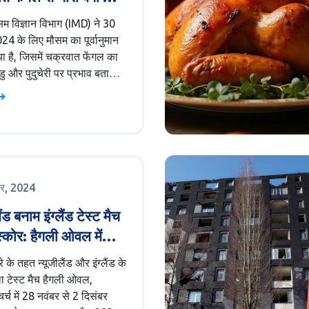
 दिल्ली NCR में साफ
म विज्ञान विभाग (IMD) ने 30
24 के लिए मौसम का पूर्वानुमान
ा है, जिसमें चक्रवात फेंगल का
ु और पुदुचेरी पर प्रभाव बताया
जबकि दिल्ली NCR में साफ
ी संभावना है। चक्रवात फेंगल
 क्षेत्रों में भारी वर्षा की
है और बाढ़ का मध्यम से उच्च
। विभाग ने प्रभावित स्थानों पर
 बरतने की सलाह दी है।
बर, 2024
ैंड बनाम इंग्लैंड टेस्ट मैच
्कोर: हैगली ओवल में
ट का रोमांच
ौरे के तहत न्यूजीलैंड और इंग्लैंड के
ा टेस्ट मैच हैगली ओवल,
र्च में 28 नवंबर से 2 दिसंबर